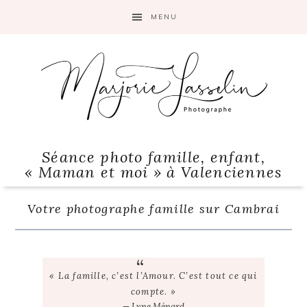
Skip
Skip
Skip
MENU
to
to
to
primary
main
primary
navigation
content
sidebar
Séance photo famille, enfant,
« Maman et moi » à Valenciennes
Votre photographe famille sur Cambrai
« La famille, c’est l’Amour. C’est tout ce qui
compte. »
— Lyne Ménard