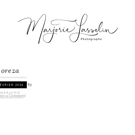
oreza
by
FÉVRIER 2024
MARJORIE
ave a Comment