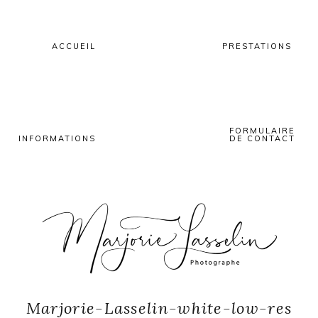
Skip
Skip
Skip
to
to
to
primary
main
primary
ACCUEIL
PRESTATIONS
navigation
content
sidebar
FORMULAIRE
INFORMATIONS
DE CONTACT
Marjorie-Lasselin-white-low-res