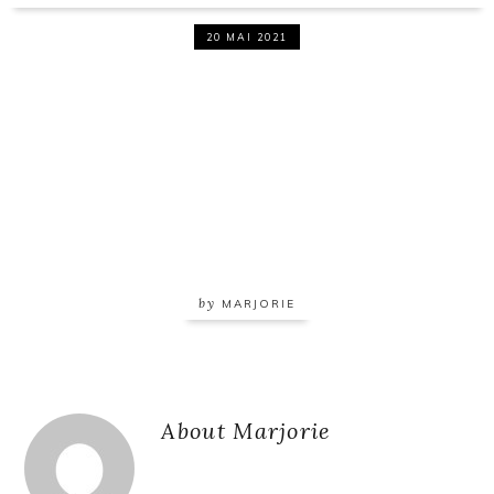
20 MAI 2021
by
MARJORIE
Reader
About
Marjorie
Interactions