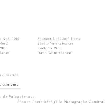
o Noël 2019
Séances Noël 2019 Home
 Nord
Studio Valenciennes
2019
1 octobre 2019
éance"
Dans "Mini séance"
INI SÉANCE
by
MARJORIE
s de Valenciennes
Next
Séance Photo bébé fille Photographe Cambrai