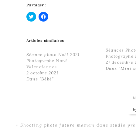
Partager :
C
C
l
l
i
i
q
q
u
u
Articles similaires
e
e
z
z
p
p
Séances Phot
o
o
Séance photo Noël 2021
Photographe
u
u
Photographe Nord
r
r
27 décembre 
p
p
Valenciennes
Dans "Mini s
a
a
r
r
2 octobre 2021
t
t
Dans "Bébé"
a
a
g
g
e
e
r
r
s
s
M
u
u
r
r
T
F
w
a
i
c
t
e
t
b
Previous
« Shooting photo future maman dans studio prè
e
o
Post:
r
o
(
k