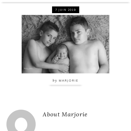
7 JUIN 2019
by
MARJORIE
Reader
About
Marjorie
Interactions