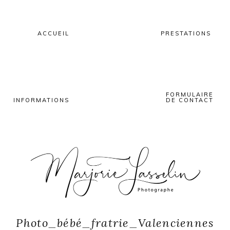
Skip
Skip
Skip
to
to
to
primary
main
primary
ACCUEIL
PRESTATIONS
navigation
content
sidebar
FORMULAIRE
INFORMATIONS
DE CONTACT
Photo_bébé_fratrie_Valenciennes