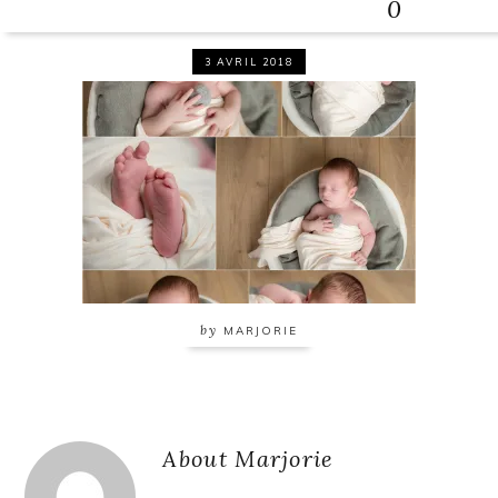
0
3 AVRIL 2018
by
MARJORIE
Reader
About
Marjorie
Interactions