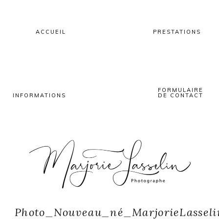
Skip
Skip
Skip
to
to
to
primary
main
primary
ACCUEIL
PRESTATIONS
navigation
content
sidebar
FORMULAIRE
INFORMATIONS
DE CONTACT
Photo_Nouveau_né_MarjorieLasseli