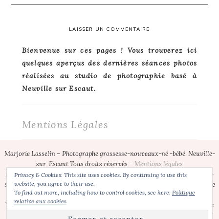
Primary
Bienvenue sur ces pages ! Vous trouverez ici
quelques aperçus des dernières séances photos
Sidebar
réalisées au studio de photographie basé à
Neuville sur Escaut.
Mentions Légales
Footer
Marjorie Lasselin – Photographe grossesse-nouveaux-né -bébé Neuville-
sur-Escaut Tous droits réservés –
Mentions légales
1
Photographe bebe Neuville-sur-Escaut | photographe grossesse Neuville-
Privacy & Cookies: This site uses cookies. By continuing to use this
website, you agree to their use.
sur-Escaut | photographe nouveau-ne Neuville-sur-Escaut | photographe
To find out more, including how to control cookies, see here:
Politique
grossesse ( 59 ) | photographe bebe Valenciennes| photographe grossesse
relative aux cookies
Valenciennes (59) | photographe nouveau-ne Valenciennes | photographe
bebe Cambrai | photographe grossesse Cambrai | séance photo bebe Lille |