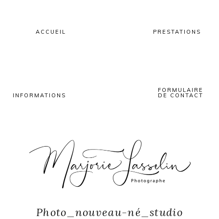
Skip
Skip
Skip
to
to
to
primary
main
primary
ACCUEIL
PRESTATIONS
navigation
content
sidebar
FORMULAIRE
INFORMATIONS
DE CONTACT
Photo_nouveau-né_studio