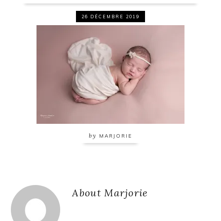
26 DÉCEMBRE 2019
by
MARJORIE
Reader
About
Marjorie
Interactions