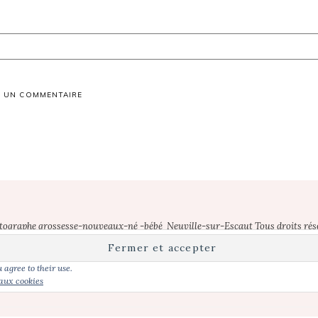
otographe grossesse-nouveaux-né -bébé Neuville-sur-Escaut Tous droits rés
e-sur-Escaut | photographe nouveau-ne Neuville-sur-Escaut | photographe gr
he bebe Cambrai | photographe grossesse Cambrai | séance photo bebe Lille |
 agree to their use.
bebe Lens | photographe maternite Lens | photographe grossesse Lens |
 aux cookies