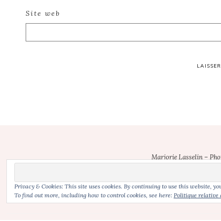
Site web
Footer
Marjorie Lasselin – Ph
Photographe bebe Neuville-sur-Escaut | photographe grossesse Neuvill
1
Valenciennes (59) | photographe nouveau-ne Valenciennes | photograp
Privacy & Cookies: This site uses cookies. By continuing to use this website, you
To find out more, including how to control cookies, see here:
Politique relative