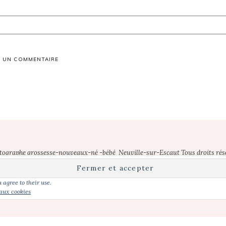
otographe grossesse-nouveaux-né -bébé Neuville-sur-Escaut Tous droits rés
e-sur-Escaut | photographe nouveau-ne Neuville-sur-Escaut | photographe gr
he bebe Cambrai | photographe grossesse Cambrai | séance photo bebe Lille |
 agree to their use.
bebe Lens | photographe maternite Lens | photographe grossesse Lens |
 aux cookies