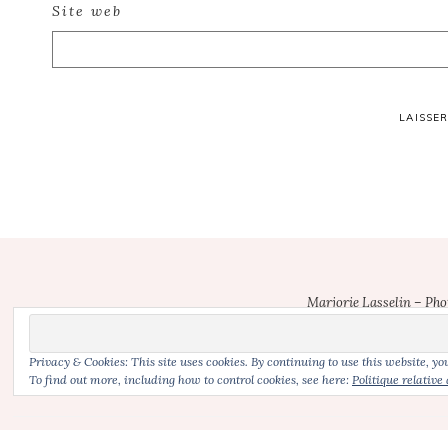
Site web
Footer
Marjorie Lasselin – Ph
Photographe bebe Neuville-sur-Escaut | photographe grossesse Neuvill
1
Valenciennes (59) | photographe nouveau-ne Valenciennes | photograp
Privacy & Cookies: This site uses cookies. By continuing to use this website, you
To find out more, including how to control cookies, see here:
Politique relative