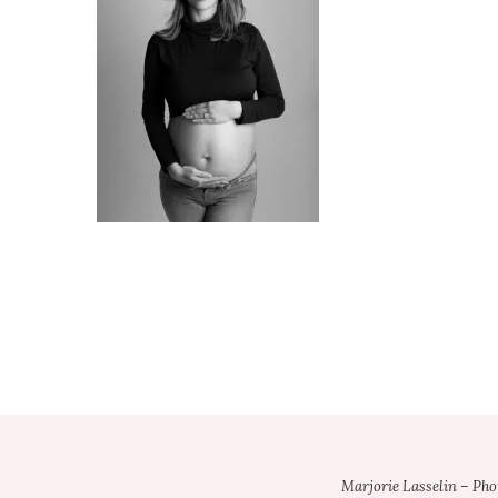
Footer
Marjorie Lasselin – Ph