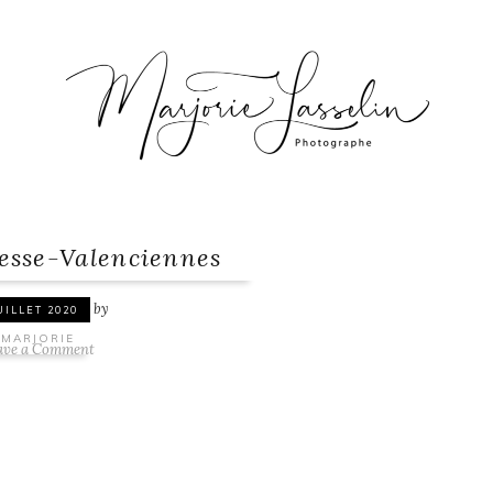
esse-Valenciennes
by
UILLET 2020
MARJORIE
ave a Comment