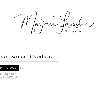
-naissance-Cambrai
by
 MARS 2022
MARJORIE
ave a Comment