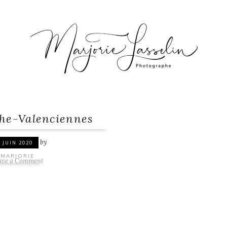
he-Valenciennes
by
 JUIN 2020
MARJORIE
ave a Comment