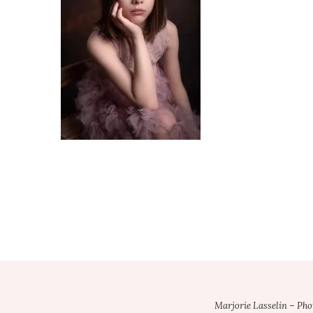
Footer
Marjorie Lasselin – Ph